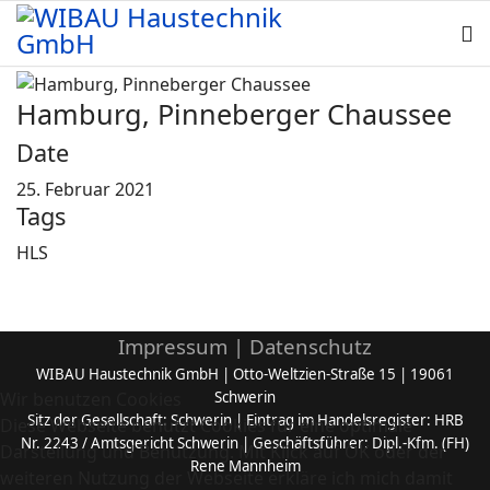
Hamburg, Pinneberger Chaussee
Date
25. Februar 2021
Tags
HLS
Impressum |
Datenschutz
WIBAU Haustechnik GmbH | Otto-Weltzien-Straße 15 | 19061
Wir benutzen Cookies
Schwerin
Sitz der Gesellschaft: Schwerin | Eintrag im Handelsregister: HRB
Diese Webseite benutzt Cookies für eine optimale
Nr. 2243 / Amtsgericht Schwerin | Geschäftsführer: Dipl.-Kfm. (FH)
Darstellung und Benutzung. Mit Klick auf OK oder der
Rene Mannheim
weiteren Nutzung der Webseite erkläre ich mich damit